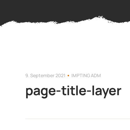
9. September 2021
IMPTING ADM
page-title-layer